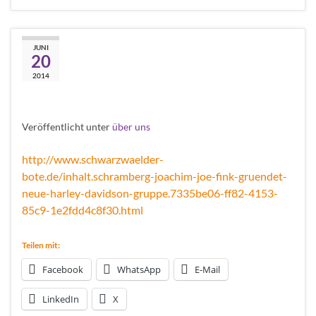
Joachim “Joe” Fink
JUNI
20
gründet neue Harley-
2014
Davidson Gruppe
Veröffentlicht unter
über uns
http://www.schwarzwaelder-
bote.de/inhalt.schramberg-joachim-joe-fink-gruendet-
neue-harley-davidson-gruppe.7335be06-ff82-4153-
85c9-1e2fdd4c8f30.html
Teilen mit:
Facebook
WhatsApp
E-Mail
LinkedIn
X