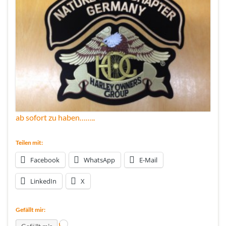
ab sofort zu haben……..
Teilen mit:
Facebook
WhatsApp
E-Mail
LinkedIn
X
Gefällt mir:
Wird geladen …