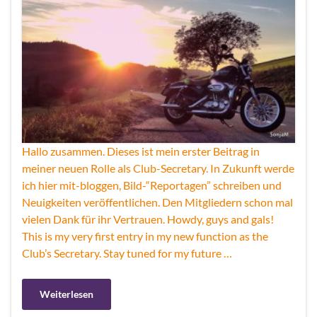
Hallo zusammen. Dieses ist mein erster Beitrag in
meiner neuen Rolle als Club-Secretary. In Zukunft werde
ich hier mit-bloggen, Bild-“Reportagen” schreiben und
Neuigkeiten veröffentlichen. Den Mitgliedern schon mal
vielen Dank für ihr Vertrauen. Howdy, guys and gals!
This is my very first entry in my new function as the
Club’s Secretary. Stay tuned for my future …
Weiterlesen