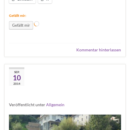
Gefällt mir:
Wird geladen …
Gefällt mir
Kommentar hinterlassen
13 days across europe,
SEP.
10
heute bei uns zu Gast in
2014
Schramberg
Veröffentlicht unter
Allgemein