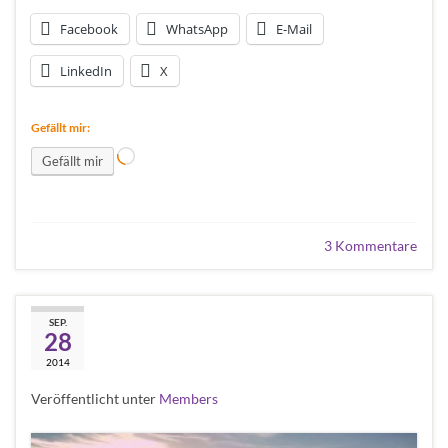
Facebook
WhatsApp
E-Mail
LinkedIn
X
Gefällt mir:
Wird geladen …
Gefällt mir
3 Kommentare
Ich hoffe, Ihr hattet ein
SEP.
28
tolles Wochenende!
2014
Veröffentlicht unter
Members