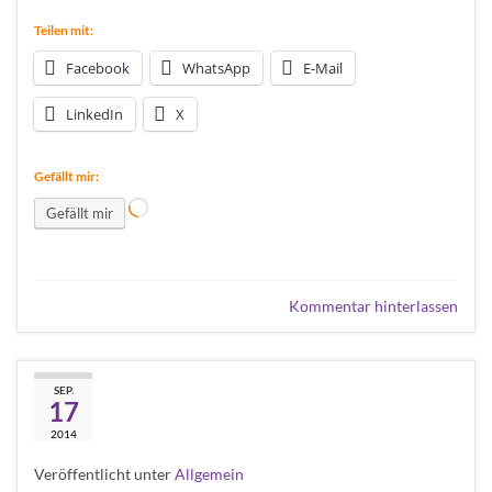
Teilen mit:
Facebook
WhatsApp
E-Mail
LinkedIn
X
Gefällt mir:
Wird geladen …
Gefällt mir
Kommentar hinterlassen
…. für alle die noch
SEP.
17
keine Harley fahren:
2014
Veröffentlicht unter
Allgemein