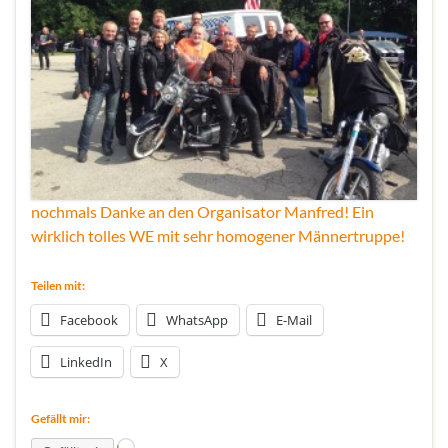
nochmals Danke an den Organisator Manfred! Ein
wirklich tolles WE mit sehr homogener Männertruppe!
Teilen mit:
Facebook
WhatsApp
E-Mail
LinkedIn
X
Gefällt mir: