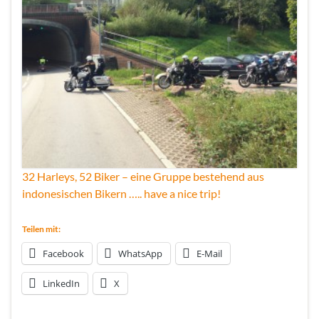
32 Harleys, 52 Biker – eine Gruppe bestehend aus
indonesischen Bikern ….. have a nice trip!
Teilen mit:
Facebook
WhatsApp
E-Mail
LinkedIn
X