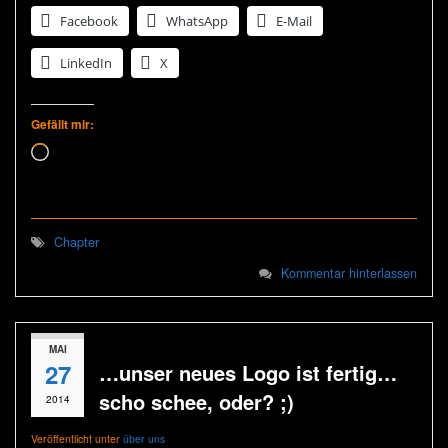
Facebook
WhatsApp
E-Mail
LinkedIn
X
Gefällt mir:
Wird geladen …
Chapter
Kommentar hinterlassen
MAI
27
…unser neues Logo ist fertig…
scho schee, oder? ;)
2014
Veröffentlicht unter
über uns