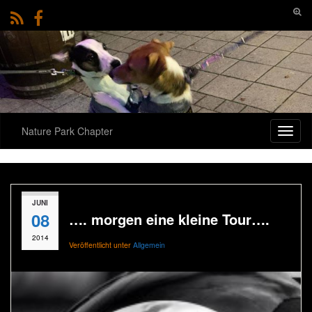
Such
umsc
Search for:
Nature Park Chapter
Navig
umsch
JUNI
08
…. morgen eine kleine Tour….
2014
Veröffentlicht unter
Allgemein