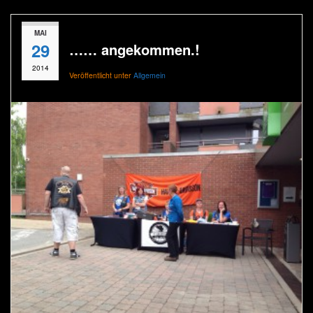
MAI
29
…… angekommen.!
2014
Veröffentlicht unter
Allgemein