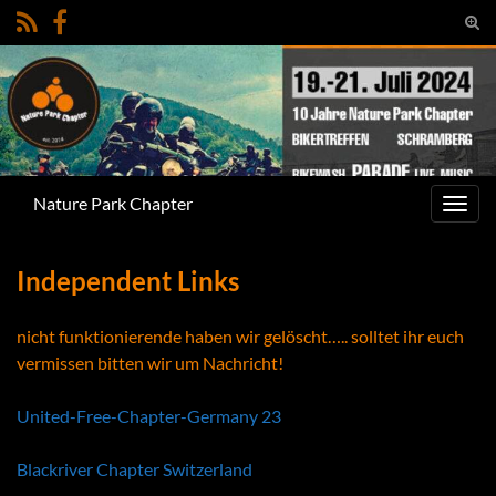
Suc
umsc
Search for:
Nature Park Chapter
Navig
umsc
Independent Links
nicht funktionierende haben wir gelöscht….. solltet ihr euch
vermissen bitten wir um Nachricht!
United-Free-Chapter-Germany 23
Blackriver Chapter Switzerland