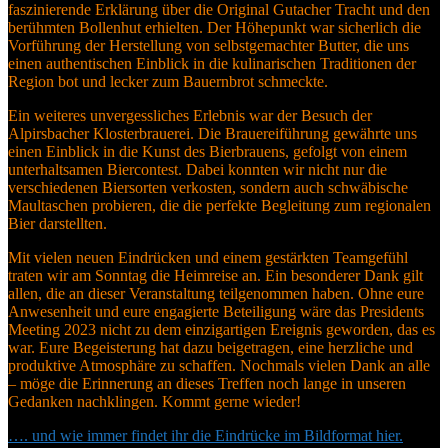
faszinierende Erklärung über die Original Gutacher Tracht und den
berühmten Bollenhut erhielten. Der Höhepunkt war sicherlich die
Vorführung der Herstellung von selbstgemachter Butter, die uns
einen authentischen Einblick in die kulinarischen Traditionen der
Region bot und lecker zum Bauernbrot schmeckte.
Ein weiteres unvergessliches Erlebnis war der Besuch der
Alpirsbacher Klosterbrauerei. Die Brauereiführung gewährte uns
einen Einblick in die Kunst des Bierbrauens, gefolgt von einem
unterhaltsamen Biercontest. Dabei konnten wir nicht nur die
verschiedenen Biersorten verkosten, sondern auch schwäbische
Maultaschen probieren, die die perfekte Begleitung zum regionalen
Bier darstellten.
Mit vielen neuen Eindrücken und einem gestärkten Teamgefühl
traten wir am Sonntag die Heimreise an. Ein besonderer Dank gilt
allen, die an dieser Veranstaltung teilgenommen haben. Ohne eure
Anwesenheit und eure engagierte Beteiligung wäre das Presidents
Meeting 2023 nicht zu dem einzigartigen Ereignis geworden, das es
war. Eure Begeisterung hat dazu beigetragen, eine herzliche und
produktive Atmosphäre zu schaffen. Nochmals vielen Dank an alle
– möge die Erinnerung an dieses Treffen noch lange in unseren
Gedanken nachklingen. Kommt gerne wieder!
…. und wie immer findet ihr die Eindrücke im Bildformat hier.