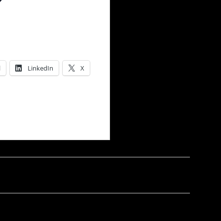
l
LinkedIn
X