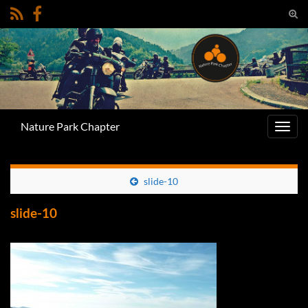
Suc
umsc
Search for:
Nature Park Chapter
Navig
umsc
slide-10
slide-10