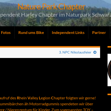
Nature Park Chapter
ependent Harley Chapter im Naturpark Schwar
Fotos
Rund ums Bike
Independent Links
Partner
3. NPC Nikolausfeier
aufruf des
R
hein
V
alley
L
egion
C
hapter folgten wir gerne!
 Gummibärchen äh Motorradgummis spendeten wir über
berg / Nierenzentum für Kinder. Zum sogenannten TOY –