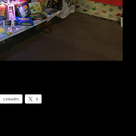
LinkedIn
X