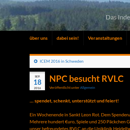
Das Ind
über uns
dabei sein!
Veranstaltungen
ICEM 2016 in Schweden
NPC besucht RVLC
SEP.
18
Veröffentlicht unter
Allgemein
2016
..
.. spendet, schenkt, unterstützt und feiert!
Ein Wochenende in Sankt Leon Rot. Dem Spenden
Mehrere hundert €uro, Spiele und 250 Päckchen
unser befreundetes RVLC an die Uniklinik Heidel