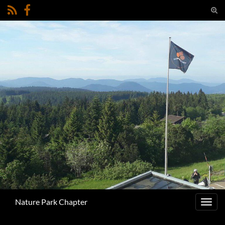
Suc
umsc
Search for:
Nature Park Chapter
Navig
umsc