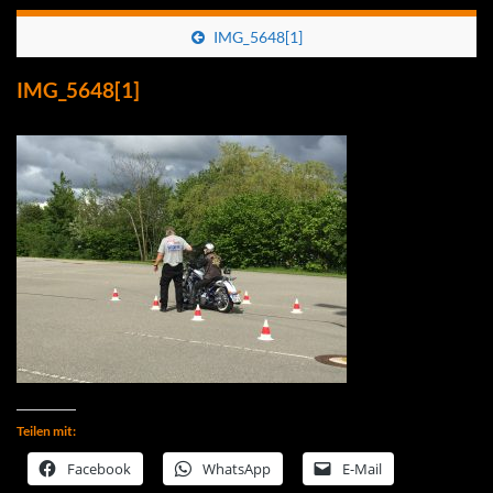
IMG_5648[1]
IMG_5648[1]
Teilen mit:
Facebook
WhatsApp
E-Mail