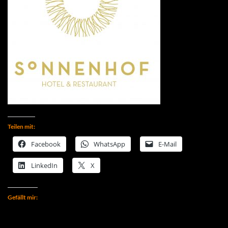
Teilen mit:
Facebook
WhatsApp
E-Mail
LinkedIn
X
Gefällt mir: