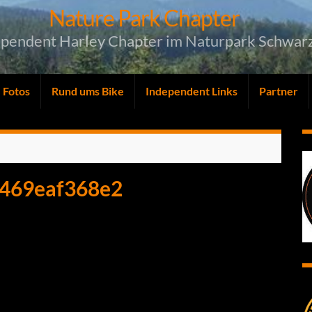
Nature Park Chapter
ependent Harley Chapter im Naturpark Schwar
Fotos
Rund ums Bike
Independent Links
Partner
469eaf368e2