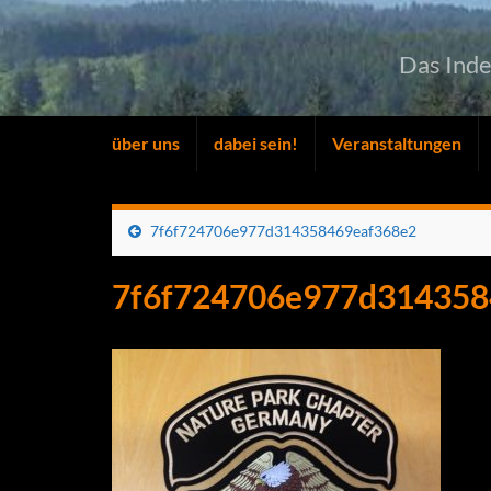
Das Ind
über uns
dabei sein!
Veranstaltungen
7f6f724706e977d314358469eaf368e2
7f6f724706e977d314358