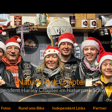
Nature Park Chapter
ependent Harley Chapter im Naturpark Schwar
Fotos
Rund ums Bike
Independent Links
Partner