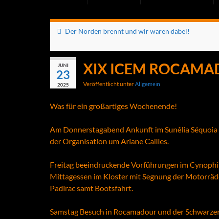
Der Norden brennt und wir waren dabei!
XIX ICEM ROCAMA
JUNI
23
Veröffentlicht unter
Allgemein
2025
Was für ein großartiges Wochenende!
Am Donnerstagabend Ankunft im Sunêlia Séquoia i
der Organisation um Ariane Cailles.
Freitag beeindruckende Vorführungen im Cynophi
Mittagessen im Kloster mit Segnung der Motorräde
Padirac samt Bootsfahrt.
Samstag Besuch in Rocamadour und der Schwarzen