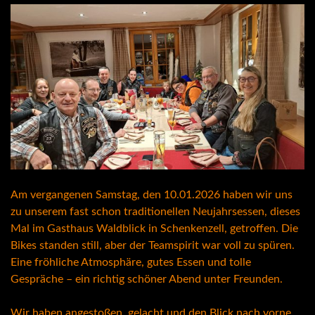
Am vergangenen Samstag, den 10.01.2026 haben wir uns
zu unserem fast schon traditionellen Neujahrsessen, dieses
Mal im Gasthaus Waldblick in Schenkenzell, getroffen. Die
Bikes standen still, aber der Teamspirit war voll zu spüren.
Eine fröhliche Atmosphäre, gutes Essen und tolle
Gespräche – ein richtig schöner Abend unter Freunden.
Wir haben angestoßen, gelacht und den Blick nach vorne