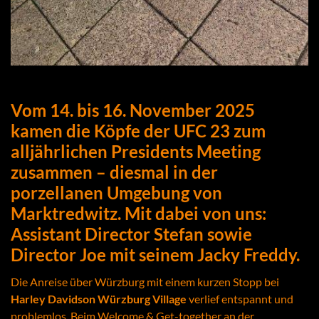
Vom 14. bis 16. November 2025
kamen die Köpfe der UFC 23 zum
alljährlichen Presidents Meeting
zusammen – diesmal in der
porzellanen Umgebung von
Marktredwitz. Mit dabei von uns:
Assistant Director Stefan sowie
Director Joe mit seinem Jacky Freddy.
Die Anreise über Würzburg mit einem kurzen Stopp bei
Harley Davidson Würzburg Village
verlief entspannt und
problemlos. Beim Welcome & Get-together an der