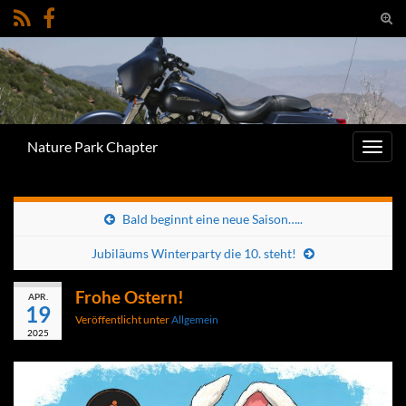
Suc
umsc
Search for:
Nature Park Chapter
Navig
umsc
Bald beginnt eine neue Saison…..
Jubiläums Winterparty die 10. steht!
Frohe Ostern!
APR.
19
Veröffentlicht unter
Allgemein
2025