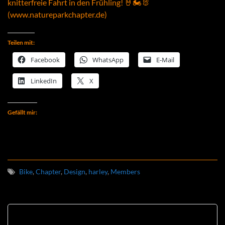
knitterfreie Fahrt in den Frühling! 🤘🏍️🐰
(www.natureparkchapter.de)
Teilen mit:
Facebook
WhatsApp
E-Mail
LinkedIn
X
Gefällt mir:
Bike
,
Chapter
,
Design
,
harley
,
Members