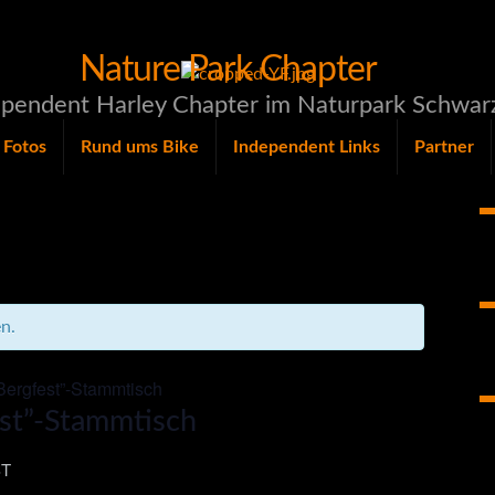
Nature Park Chapter
pendent Harley Chapter im Naturpark Schwar
Fotos
Rund ums Bike
Independent Links
Partner
n.
ergfest”-Stammtisch
st”-Stammtisch
T