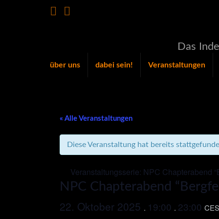
Das Inde
über uns
dabei sein!
Veranstaltungen
« Alle Veranstaltungen
Diese Veranstaltung hat bereits stattgefunde
Veranstaltungsserie:
NPC Chapterabend “B
NPC Chapterabend “Bergfe
22. Oktober 2025
19:00
23:00
.
.
CES