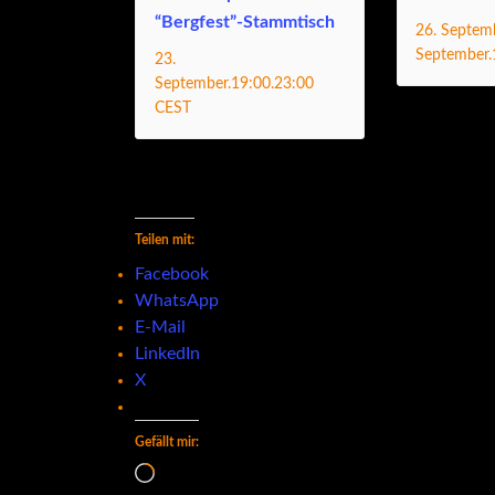
“Bergfest”-Stammtisch
26. Septem
September.
23.
.
September.19:00
23:00
CEST
Teilen mit:
Facebook
WhatsApp
E-Mail
LinkedIn
X
Gefällt mir:
Wird geladen …